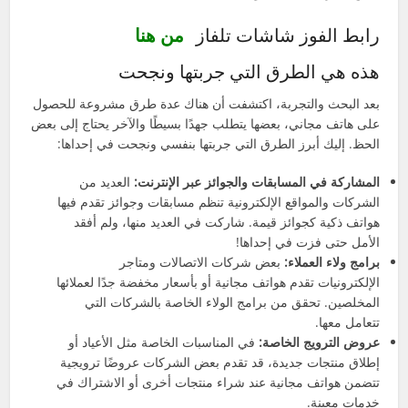
رابط الفوز شاشات تلفاز
من هنا
هذه هي الطرق التي جربتها ونجحت
بعد البحث والتجربة، اكتشفت أن هناك عدة طرق مشروعة للحصول
على هاتف مجاني، بعضها يتطلب جهدًا بسيطًا والآخر يحتاج إلى بعض
الحظ. إليك أبرز الطرق التي جربتها بنفسي ونجحت في إحداها:
المشاركة في المسابقات والجوائز عبر الإنترنت:
العديد من
الشركات والمواقع الإلكترونية تنظم مسابقات وجوائز تقدم فيها
هواتف ذكية كجوائز قيمة. شاركت في العديد منها، ولم أفقد
الأمل حتى فزت في إحداها!
برامج ولاء العملاء:
بعض شركات الاتصالات ومتاجر
الإلكترونيات تقدم هواتف مجانية أو بأسعار مخفضة جدًا لعملائها
المخلصين. تحقق من برامج الولاء الخاصة بالشركات التي
تتعامل معها.
عروض الترويج الخاصة:
في المناسبات الخاصة مثل الأعياد أو
إطلاق منتجات جديدة، قد تقدم بعض الشركات عروضًا ترويجية
تتضمن هواتف مجانية عند شراء منتجات أخرى أو الاشتراك في
خدمات معينة.